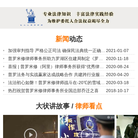
新闻
动态
加强审判指导 严格公正司法 确保民法典统一正确适
2021-01-07
用
普罗米修律师事务所助力罗湖区住建局制定《罗湖
2020-11-18
区业主大会和业主委员会选举工作指引及
喜报 | 普罗米修（阿里）律师事务所获得“优秀律师
2020-08-24
事务所”荣誉称号
普罗法务与实战赢家达成战略合作 共建跨行业服务
2020-04-20
新生态
法治初心如磐！普罗米修律师战斗在-20℃的雪域高
2020-03-18
原上
热烈祝贺普罗米修律师事务所全国总部乔迁之喜
2018-10-17
大状讲故事 /
律师看点