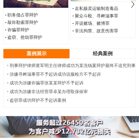
走私贩卖运输制造毒品
职务侵占罪辩护
聚众斗殴、寻衅滋事罪
敲诈勒索罪辩护
开设赌场、赌博罪
诈骗罪辩护
非法拘禁、故意伤害罪
盗窃、抢劫罪辩护
案例展示
经典案例
刑事辩护律师黄军明主任律师成功为某洗钱案辩护最终不追究刑事
责任
涉嫌寻衅滋事罪不予起诉成功说服检方不予起诉
成功为涉嫌诈骗罪张某某辩护不予起诉
成功为涉嫌非法经营罪卓某办理取保候审
盗窃罪成功辩护不予起诉案例