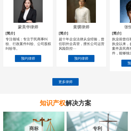
蒙美华律师
黄骥律师
张恒玮
[简介]
[简介]
[简介]
专注领域：专注于民商事纠
超十年企业法律从业经验，曾
执业前曾任职于
纷、行政案件纠纷、公司股权
任职外企高管，擅长公司运营
执业以来，参办
纠纷等。
风险防控···
案件及民商事诉
件，能够独立完
预约律师
预约律师
预约
更多律师
知识产权
解决方案
商标
专利