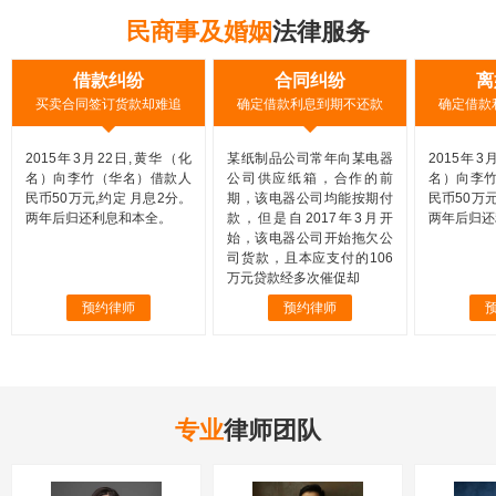
民商事及婚姻
法律服务
款纠纷
合同纠纷
离婚纠纷
订货款却难追
确定借款利息到期不还款
确定借款利息到期不还款
22日,黄华（化
某纸制品公司常年向某电器
2015年3月22日,黄华（化
（华名）借款人
公司供应纸箱，合作的前
名）向李竹（华名）借款人
约定 月息2分。
期，该电器公司均能按期付
民币50万元,约定 月息2分。
利息和本全。
款，但是自2017年3月开
两年后归还利息和本全。
始，该电器公司开始拖欠公
司货款，且本应支付的106
万元贷款经多次催促却
约律师
预约律师
预约律师
专业
律师团队