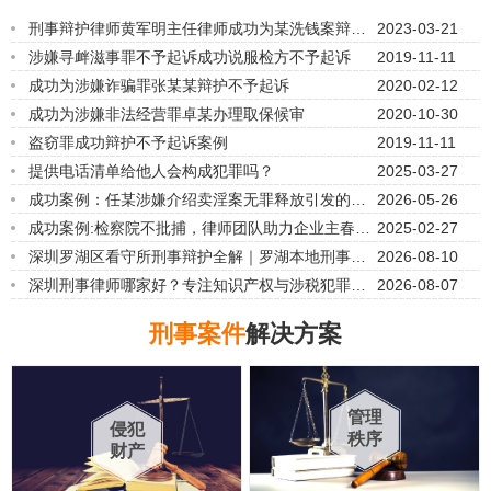
刑事辩护律师黄军明主任律师成功为某洗钱案辩护
2023-03-21
最终不追究刑事责任
涉嫌寻衅滋事罪不予起诉成功说服检方不予起诉
2019-11-11
成功为涉嫌诈骗罪张某某辩护不予起诉
2020-02-12
成功为涉嫌非法经营罪卓某办理取保候审
2020-10-30
盗窃罪成功辩护不予起诉案例
2019-11-11
提供电话清单给他人会构成犯罪吗？
2025-03-27
成功案例：任某涉嫌介绍卖淫案无罪释放引发的争
2026-05-26
议
成功案例:检察院不批捕，律师团队助力企业主春节
2025-02-27
前获释
深圳罗湖区看守所刑事辩护全解｜罗湖本地刑事律
2026-08-10
师实战攻略，家属救人必看
深圳刑事律师哪家好？专注知识产权与涉税犯罪辩
2026-08-07
护
刑事案件
解决方案
管理
侵犯
秩序
财产