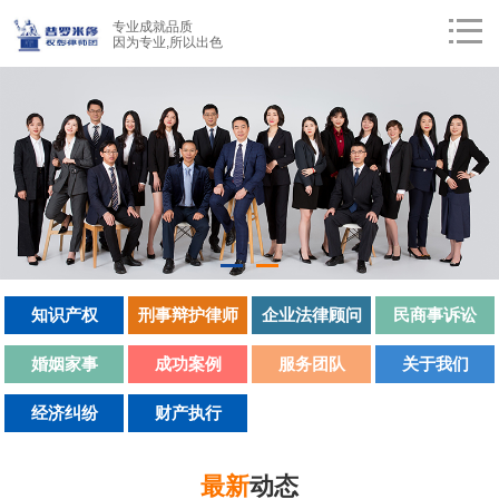
专业成就品质
因为专业,所以出色
知识产权
刑事辩护律师
企业法律顾问
民商事诉讼
婚姻家事
成功案例
服务团队
关于我们
经济纠纷
财产执行
最新
动态