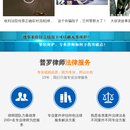
到法院传票正确应对流程|律师
这个诈骗段子，兰州警察火了！
大状讲故事第五期
咨询
面具持枪抢劫
普罗律师
法律服务
专业成就品质，因为专业，所以出色
15年，我们只做专业法律服务
律师团队力量雄厚
专业案件评估特色法律
熟悉各类案件法律法条
200+名专业律师为您服
服务解决方案
不同案件不同专业方案
务