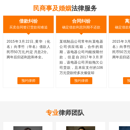
民商事及婚姻
法律服务
借款纠纷
合同纠纷
离
买卖合同签订货款却难追
确定借款利息到期不还款
确定借款
2015年3月22日,黄华（化
某纸制品公司常年向某电器
2015年3
名）向李竹（华名）借款人
公司供应纸箱，合作的前
名）向李
民币50万元,约定 月息2分。
期，该电器公司均能按期付
民币50万元
两年后归还利息和本全。
款，但是自2017年3月开
两年后归还
始，该电器公司开始拖欠公
司货款，且本应支付的106
万元贷款经多次催促却
预约律师
预约律师
专业
律师团队