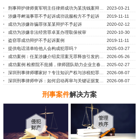
刑事辩护律师黄军明主任律师成功为某洗钱案辩护
2023-03-21
最终不追究刑事责任
涉嫌寻衅滋事罪不予起诉成功说服检方不予起诉
2019-11-11
成功为涉嫌诈骗罪张某某辩护不予起诉
2020-02-12
成功为涉嫌非法经营罪卓某办理取保候审
2020-10-30
盗窃罪成功辩护不予起诉案例
2019-11-11
提供电话清单给他人会构成犯罪吗？
2025-03-27
成功案例：任某涉嫌介绍卖淫案无罪释放引发的争
2026-05-26
议
成功案例:检察院不批捕，律师团队助力企业主春节
2025-02-27
前获释
深圳刑事律师哪家好？专注知识产权与涉税犯罪辩
2026-08-07
护
深圳刑事律师申诉：如何启动再审与关键证据复
2026-08-07
核？
刑事案件
解决方案
管理
侵犯
秩序
财产