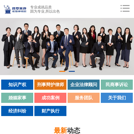
专业成就品质
因为专业,所以出色
知识产权
刑事辩护律师
企业法律顾问
民商事诉讼
婚姻家事
成功案例
服务团队
关于我们
经济纠纷
财产执行
最新
动态