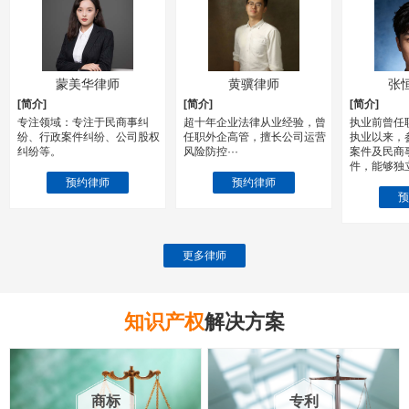
蒙美华律师
黄骥律师
张
[简介]
[简介]
[简介]
专注领域：专注于民商事纠
超十年企业法律从业经验，曾
执业前曾任
纷、行政案件纠纷、公司股权
任职外企高管，擅长公司运营
执业以来，
纠纷等。
风险防控···
案件及民商
件，能够独
预约律师
预约律师
预
更多律师
知识产权
解决方案
商标
专利