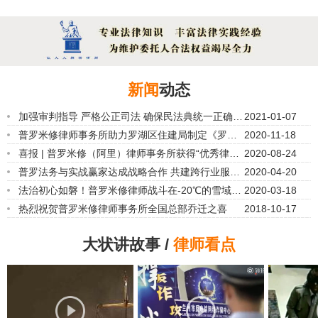
新闻
动态
加强审判指导 严格公正司法 确保民法典统一正确适
2021-01-07
用
普罗米修律师事务所助力罗湖区住建局制定《罗湖
2020-11-18
区业主大会和业主委员会选举工作指引及
喜报 | 普罗米修（阿里）律师事务所获得“优秀律师
2020-08-24
事务所”荣誉称号
普罗法务与实战赢家达成战略合作 共建跨行业服务
2020-04-20
新生态
法治初心如磐！普罗米修律师战斗在-20℃的雪域高
2020-03-18
原上
热烈祝贺普罗米修律师事务所全国总部乔迁之喜
2018-10-17
大状讲故事 /
律师看点