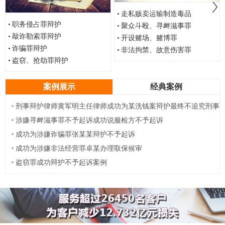
走私贩卖运输制造毒品
职务侵占罪辩护
聚众斗殴、寻衅滋事罪
敲诈勒索罪辩护
开设赌场、赌博罪
诈骗罪辩护
非法拘禁、故意伤害罪
盗窃、抢劫罪辩护
案例展示
经典案例
刑事辩护律师黄军明主任律师成功为某洗钱案辩护最终不追究刑事
责任
涉嫌寻衅滋事罪不予起诉成功说服检方不予起诉
成功为涉嫌诈骗罪张某某辩护不予起诉
成功为涉嫌非法经营罪卓某办理取保候审
盗窃罪成功辩护不予起诉案例