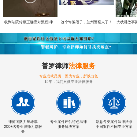
收到法院传票正确应对流程|律师
这个诈骗段子，兰州警察火了！
大状讲故事
咨询
面具持
普罗律师
法律服务
专业成就品质，因为专业，所以出色
15年，我们只做专业法律服务
律师团队力量雄厚
专业案件评估特色法律
熟悉各类案件法律法条
200+名专业律师为您服
服务解决方案
不同案件不同专业方案
务